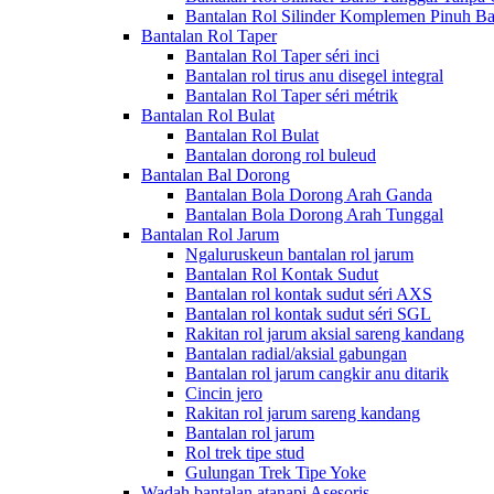
Bantalan Rol Silinder Komplemen Pinuh Ba
Bantalan Rol Taper
Bantalan Rol Taper séri inci
Bantalan rol tirus anu disegel integral
Bantalan Rol Taper séri métrik
Bantalan Rol Bulat
Bantalan Rol Bulat
Bantalan dorong rol buleud
Bantalan Bal Dorong
Bantalan Bola Dorong Arah Ganda
Bantalan Bola Dorong Arah Tunggal
Bantalan Rol Jarum
Ngaluruskeun bantalan rol jarum
Bantalan Rol Kontak Sudut
Bantalan rol kontak sudut séri AXS
Bantalan rol kontak sudut séri SGL
Rakitan rol jarum aksial sareng kandang
Bantalan radial/aksial gabungan
Bantalan rol jarum cangkir anu ditarik
Cincin jero
Rakitan rol jarum sareng kandang
Bantalan rol jarum
Rol trek tipe stud
Gulungan Trek Tipe Yoke
Wadah bantalan atanapi Asesoris