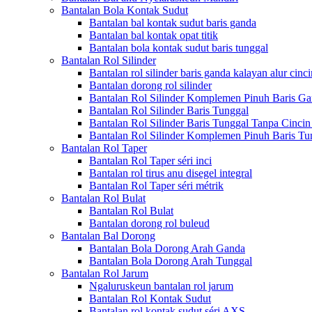
Bantalan Bola Kontak Sudut
Bantalan bal kontak sudut baris ganda
Bantalan bal kontak opat titik
Bantalan bola kontak sudut baris tunggal
Bantalan Rol Silinder
Bantalan rol silinder baris ganda kalayan alur cinci
Bantalan dorong rol silinder
Bantalan Rol Silinder Komplemen Pinuh Baris G
Bantalan Rol Silinder Baris Tunggal
Bantalan Rol Silinder Baris Tunggal Tanpa Cincin
Bantalan Rol Silinder Komplemen Pinuh Baris Tu
Bantalan Rol Taper
Bantalan Rol Taper séri inci
Bantalan rol tirus anu disegel integral
Bantalan Rol Taper séri métrik
Bantalan Rol Bulat
Bantalan Rol Bulat
Bantalan dorong rol buleud
Bantalan Bal Dorong
Bantalan Bola Dorong Arah Ganda
Bantalan Bola Dorong Arah Tunggal
Bantalan Rol Jarum
Ngaluruskeun bantalan rol jarum
Bantalan Rol Kontak Sudut
Bantalan rol kontak sudut séri AXS