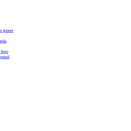
n jepret
anda
 Jero
nggal