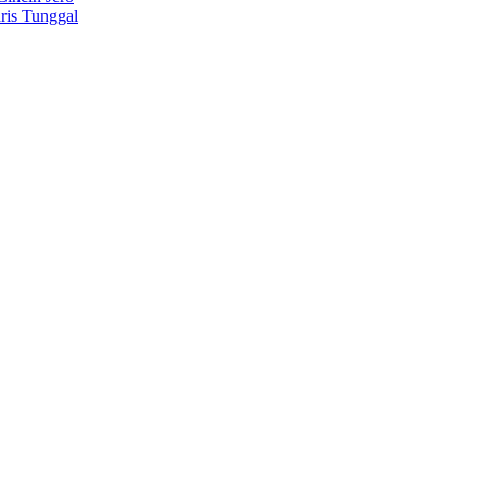
ris Tunggal