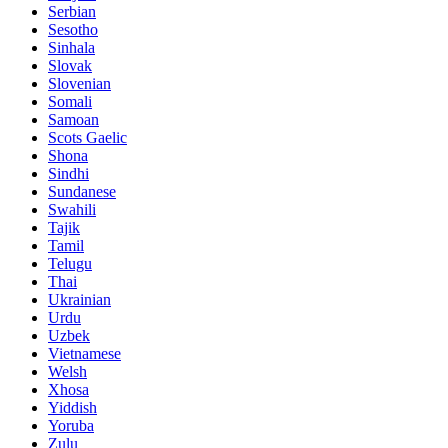
Serbian
Sesotho
Sinhala
Slovak
Slovenian
Somali
Samoan
Scots Gaelic
Shona
Sindhi
Sundanese
Swahili
Tajik
Tamil
Telugu
Thai
Ukrainian
Urdu
Uzbek
Vietnamese
Welsh
Xhosa
Yiddish
Yoruba
Zulu