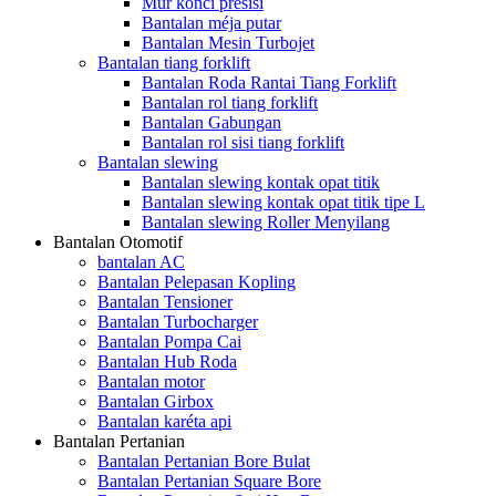
Mur konci presisi
Bantalan méja putar
Bantalan Mesin Turbojet
Bantalan tiang forklift
Bantalan Roda Rantai Tiang Forklift
Bantalan rol tiang forklift
Bantalan Gabungan
Bantalan rol sisi tiang forklift
Bantalan slewing
Bantalan slewing kontak opat titik
Bantalan slewing kontak opat titik tipe L
Bantalan slewing Roller Menyilang
Bantalan Otomotif
bantalan AC
Bantalan Pelepasan Kopling
Bantalan Tensioner
Bantalan Turbocharger
Bantalan Pompa Cai
Bantalan Hub Roda
Bantalan motor
Bantalan Girbox
Bantalan karéta api
Bantalan Pertanian
Bantalan Pertanian Bore Bulat
Bantalan Pertanian Square Bore