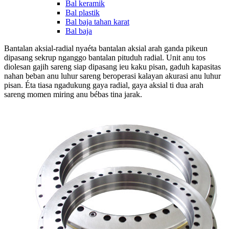
Bal keramik
Bal plastik
Bal baja tahan karat
Bal baja
Bantalan aksial-radial nyaéta bantalan aksial arah ganda pikeun
dipasang sekrup nganggo bantalan pituduh radial. Unit anu tos
diolesan gajih sareng siap dipasang ieu kaku pisan, gaduh kapasitas
nahan beban anu luhur sareng beroperasi kalayan akurasi anu luhur
pisan. Éta tiasa ngadukung gaya radial, gaya aksial ti dua arah
sareng momen miring anu bébas tina jarak.