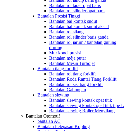
Bantalan rol lancip baris ganda
Bantalan rol taper opat baris
Bantalan rol silinder opat baris
Bantalan Presisi Tinggi
Bantalan bal kontak sudut
Bantalan bal kontak sudut aksial
Bantalan rol silang
Bantalan rol silinder baris ganda
Bantalan rol jarum / bantalan gulung
dorong
Mur konci presisi
Bantalan méja putar
Bantalan Mesin Turbojet
Bantalan tiang forklift
Bantalan rol tiang forklift
Bantalan Roda Rantai Tiang Forklift
Bantalan rol sisi tiang forklift
Bantalan Gabungan
Bantalan slewing
Bantalan slewing kontak opat titik
Bantalan slewing kontak opat titik tipe L
Bantalan slewing Roller Menyilang
Bantalan Otomotif
bantalan AC
Bantalan Pelepasan Kopling