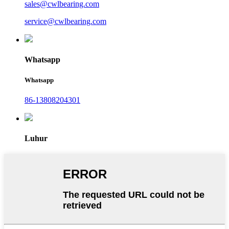
sales@cwlbearing.com
service@cwlbearing.com
Whatsapp
Whatsapp
86-13808204301
Luhur