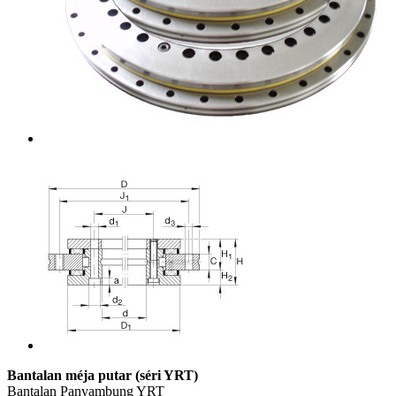
Bantalan méja putar (séri YRT)
Bantalan Panyambung YRT