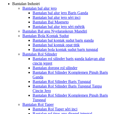
Bantalan Industri
Bantalan bal alur jero
Bantalan bal alur jero Baris Ganda
Bantalan bal alur jero séri inci
Bantalan Bal Magneto
Bantalan bal alur jero séri métrik
Bantalan Bal anu Nyelaraskeun Mandiri
Bantalan Bola Kontak Sudut
Bantalan bal kontak sudut baris ganda
Bantalan bal kontak opat titik
Bantalan bola kontak sudut baris tunggal
Bantalan Rol Silinder
Bantalan rol silinder baris ganda kalayan alur
cincin jepret
Bantalan dorong rol silinder
Bantalan Rol Silinder Komplemen Pinuh Baris
Ganda
Bantalan Rol Silinder Baris Tunggal
Bantalan Rol Silinder Baris Tunggal Tanpa
Cincin Jero
Bantalan Rol Silinder Komplemen Pinuh Baris
Tunggal
Bantalan Rol Taper
Bantalan Rol Taper séri inci
Bantalan rol tirus anu disegel integral