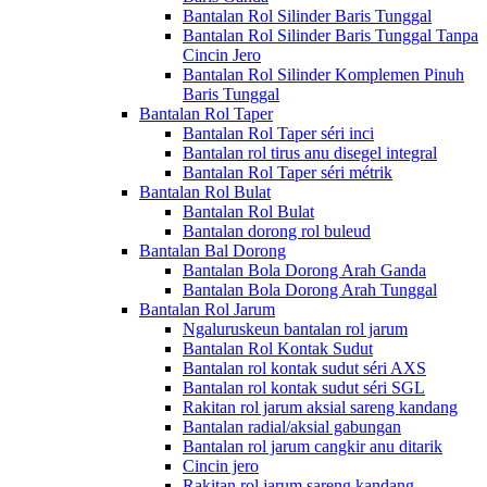
Bantalan Rol Silinder Baris Tunggal
Bantalan Rol Silinder Baris Tunggal Tanpa
Cincin Jero
Bantalan Rol Silinder Komplemen Pinuh
Baris Tunggal
Bantalan Rol Taper
Bantalan Rol Taper séri inci
Bantalan rol tirus anu disegel integral
Bantalan Rol Taper séri métrik
Bantalan Rol Bulat
Bantalan Rol Bulat
Bantalan dorong rol buleud
Bantalan Bal Dorong
Bantalan Bola Dorong Arah Ganda
Bantalan Bola Dorong Arah Tunggal
Bantalan Rol Jarum
Ngaluruskeun bantalan rol jarum
Bantalan Rol Kontak Sudut
Bantalan rol kontak sudut séri AXS
Bantalan rol kontak sudut séri SGL
Rakitan rol jarum aksial sareng kandang
Bantalan radial/aksial gabungan
Bantalan rol jarum cangkir anu ditarik
Cincin jero
Rakitan rol jarum sareng kandang