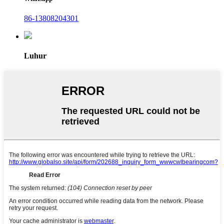
86-13808204301
Luhur