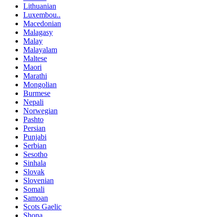
Lithuanian
Luxembou..
Macedonian
Malagasy
Malay
Malayalam
Maltese
Maori
Marathi
Mongolian
Burmese
Nepali
Norwegian
Pashto
Persian
Punjabi
Serbian
Sesotho
Sinhala
Slovak
Slovenian
Somali
Samoan
Scots Gaelic
Shona