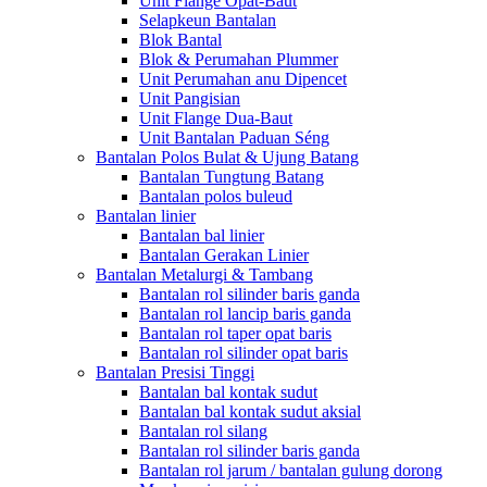
Unit Flange Opat-Baut
Selapkeun Bantalan
Blok Bantal
Blok & Perumahan Plummer
Unit Perumahan anu Dipencet
Unit Pangisian
Unit Flange Dua-Baut
Unit Bantalan Paduan Séng
Bantalan Polos Bulat & Ujung Batang
Bantalan Tungtung Batang
Bantalan polos buleud
Bantalan linier
Bantalan bal linier
Bantalan Gerakan Linier
Bantalan Metalurgi & Tambang
Bantalan rol silinder baris ganda
Bantalan rol lancip baris ganda
Bantalan rol taper opat baris
Bantalan rol silinder opat baris
Bantalan Presisi Tinggi
Bantalan bal kontak sudut
Bantalan bal kontak sudut aksial
Bantalan rol silang
Bantalan rol silinder baris ganda
Bantalan rol jarum / bantalan gulung dorong