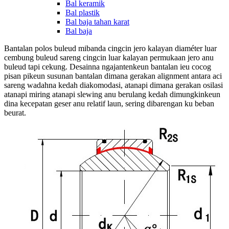
Bal keramik
Bal plastik
Bal baja tahan karat
Bal baja
Bantalan polos buleud mibanda cingcin jero kalayan diaméter luar
cembung buleud sareng cingcin luar kalayan permukaan jero anu
buleud tapi cekung. Desainna ngajantenkeun bantalan ieu cocog
pisan pikeun susunan bantalan dimana gerakan alignment antara aci
sareng wadahna kedah diakomodasi, atanapi dimana gerakan osilasi
atanapi miring atanapi slewing anu berulang kedah dimungkinkeun
dina kecepatan geser anu relatif laun, sering dibarengan ku beban
beurat.