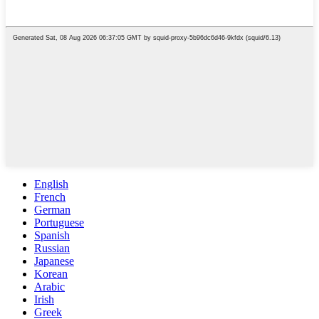
English
French
German
Portuguese
Spanish
Russian
Japanese
Korean
Arabic
Irish
Greek