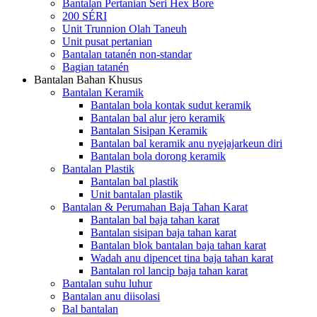
Bantalan Pertanian Seri Hex Bore
200 SÉRI
Unit Trunnion Olah Taneuh
Unit pusat pertanian
Bantalan tatanén non-standar
Bagian tatanén
Bantalan Bahan Khusus
Bantalan Keramik
Bantalan bola kontak sudut keramik
Bantalan bal alur jero keramik
Bantalan Sisipan Keramik
Bantalan bal keramik anu nyejajarkeun diri
Bantalan bola dorong keramik
Bantalan Plastik
Bantalan bal plastik
Unit bantalan plastik
Bantalan & Perumahan Baja Tahan Karat
Bantalan bal baja tahan karat
Bantalan sisipan baja tahan karat
Bantalan blok bantalan baja tahan karat
Wadah anu dipencet tina baja tahan karat
Bantalan rol lancip baja tahan karat
Bantalan suhu luhur
Bantalan anu diisolasi
Bal bantalan