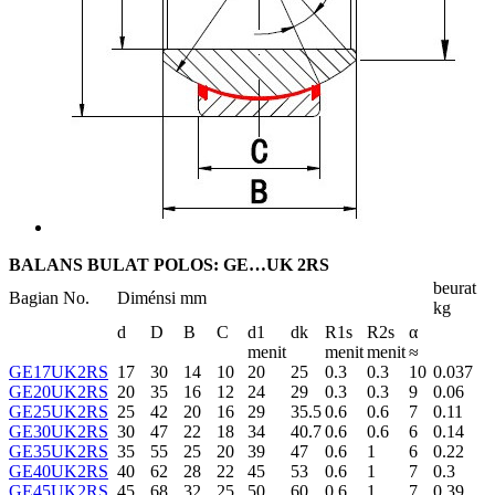
BALANS BULAT POLOS: GE…UK 2RS
beurat
Bagian No.
Diménsi mm
kg
d
D
B
C
d1
dk
R1s
R2s
α
menit
menit
menit
≈
GE17UK2RS
17
30
14
10
20
25
0.3
0.3
10
0.037
GE20UK2RS
20
35
16
12
24
29
0.3
0.3
9
0.06
GE25UK2RS
25
42
20
16
29
35.5
0.6
0.6
7
0.11
GE30UK2RS
30
47
22
18
34
40.7
0.6
0.6
6
0.14
GE35UK2RS
35
55
25
20
39
47
0.6
1
6
0.22
GE40UK2RS
40
62
28
22
45
53
0.6
1
7
0.3
GE45UK2RS
45
68
32
25
50
60
0.6
1
7
0.39