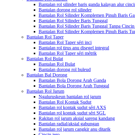
Bantalan rol silinder baris ganda kalayan alur cinci
Bantalan dorong rol silinder
Bantalan Rol Silinder Komplemen Pinuh Baris G
Bantalan Rol Silinder Baris Tunggal
Bantalan Rol Silinder Baris Tunggal Tanpa Cincin
Bantalan Rol Silinder Komplemen Pinuh Baris Tu
Bantalan Rol Taper
Bantalan Rol Taper séri inci
Bantalan rol tirus anu disegel integral
Bantalan Rol Taper séri métrik
Bantalan Rol Bulat
Bantalan Rol Bulat
Bantalan dorong rol buleud
Bantalan Bal Dorong
Bantalan Bola Dorong Arah Ganda
Bantalan Bola Dorong Arah Tunggal
Bantalan Rol Jarum
Ngaluruskeun bantalan rol jarum
Bantalan Rol Kontak Sudut
Bantalan rol kontak sudut séri AXS
Bantalan rol kontak sudut séri SGL
Rakitan rol jarum aksial sareng kandang
Bantalan radial/aksial gabungan
Bantalan rol jarum cangkir anu ditarik
Cincin jero