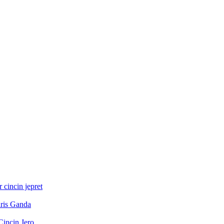
 cincin jepret
ris Ganda
Cincin Jero