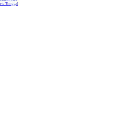
ris Tunggal