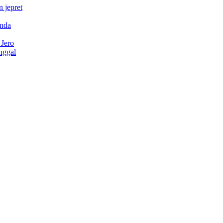
n jepret
anda
 Jero
nggal